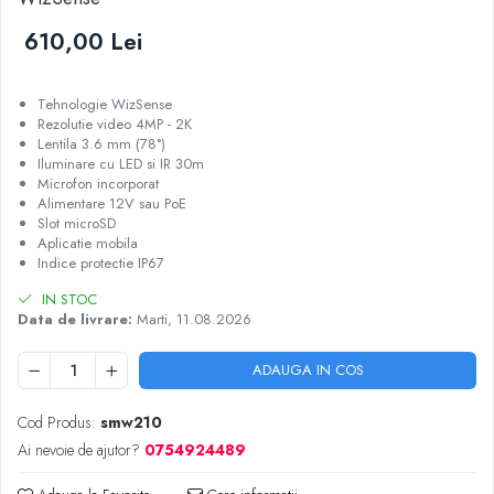
610,00 Lei
Tehnologie WizSense
Rezolutie video 4MP - 2K
Lentila 3.6 mm (78°)
Iluminare cu LED si IR 30m
Microfon incorporat
Alimentare 12V sau PoE
Slot microSD
Aplicatie mobila
Indice protectie IP67
IN STOC
Data de livrare:
Marti, 11.08.2026
ADAUGA IN COS
Cod Produs:
smw210
Ai nevoie de ajutor?
0754924489