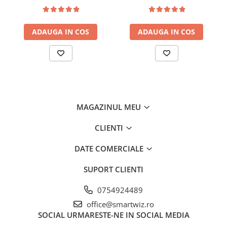
Slot microSD, IP66
MicroSD, Dahua
calitatea imaginii si ajuta la identificarea clara a persoanelor
@SmartWIz
sau obiectelor, sporind eficacitatea supravegherii nocturne
fara a pierde informatii vizuale importante.
ADAUGA IN COS
ADAUGA IN COS
MAGAZINUL MEU
CLIENTI
DATE COMERCIALE
Aceasta camera dispune de
SUPORT CLIENTI
tehnologii inteligente precum
Detectarea
0754924489
persoanelor/vehiculelor, care
office@smartwiz.ro
permite detectarea si clasificarea
SOCIAL
URMARESTE-NE IN SOCIAL MEDIA
precisa a persoanelor si
vehiculelor, reducand alarmele