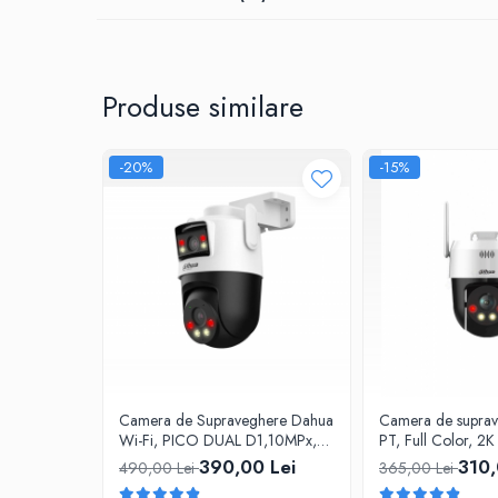
Dotata cu indicele de protectie IP66, camera prezinta o rezis
Produse similare
-20%
-15%
Camera de Supraveghere Dahua
Camera de suprav
Wi-Fi, PICO DUAL D1,10MPx,
PT, Full Color, 2
Dome, IP, PT, Iluminare duala,
Iluminare duala 
390,00 Lei
310,
490,00 Lei
365,00 Lei
Alarma, Slot microSD, IP66
acustica si optica