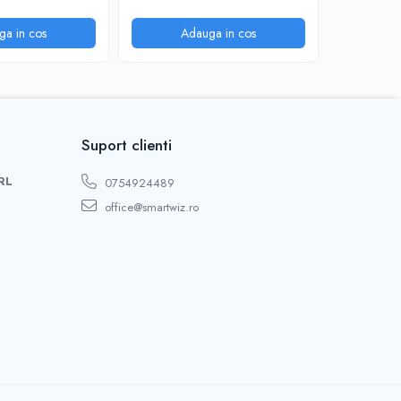
inteligenta, mod privat, Bluetooth
ga in cos
Adauga in cos
A
Suport clienti
RL
0754924489
office@smartwiz.ro