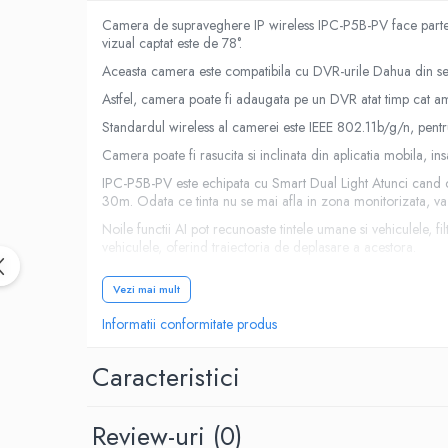
Camera de supraveghere IP wireless IPC-P5B-PV face parte 
vizual captat este de 78°.
Aceasta camera este compatibila cu DVR-urile Dahua din se
Astfel, camera poate fi adaugata pe un DVR atat timp cat ambe
Standardul wireless al camerei este IEEE 802.11b/g/n, pentr
Camera poate fi rasucita si inclinata din aplicatia mobila, i
IPC-P5B-PV este echipata cu Smart Dual Light Atunci cand c
30m. Odata ce tinta nu se mai afla in zona monitorizata, va f
Noile functii AI pot recunoaste tintele umane si vehiculele, f
vehiculele, oferind traiectoria de deplasare a acestora.
Vezi mai mult
Camera dispune de alarma optica si sonora. Astfel, dupa dete
intruziune catre aplicatie, mentinandu-te informat indiferent 
Informatii conformitate produs
Aplicatia mobila compatibila cu aceasta camera se numeste 
Caracteristici
Datorita microfonului si difuzorului incorporate, camera va p
Microfonul poate fi activat sau dezactivat in functie de prefe
Review-uri
(0)
Datorita slotului pentru card aceasta camera poate stoca i