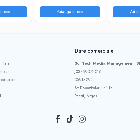
IR, microfon si alarma
5F @Smartwiz
n cos
Adauga in cos
Adau
Date comerciale
 Plata
Sc. Tech Media Management .S
 Retur
J03/690/2016
roduselor
35913293
Str.Depozitelor Nr.14b
L
Pitesti, Arges