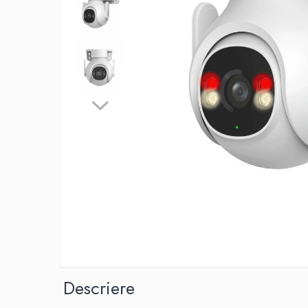
Distribui
pe
Descriere
Faceboo