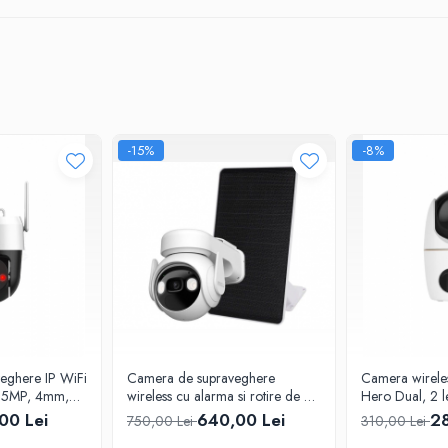
tenta sporita impotriva intemperiilor cauzate de apa sau alti factori externi.
-15%
-8%
eghere IP WiFi
Camera de supraveghere
Camera wirel
K 5MP, 4mm,
wireless cu alarma si rotire de pe
Hero Dual, 2 
30m, Alarma
telefon Imou Cell PT 4G 2,
IR si LED alb,
00 Lei
640,00 Lei
28
750,00 Lei
310,00 Lei
, MicroSD,
panou solar 5W, baterie, 3MP,
bidirectional,