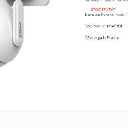
Microfon si Difuzor, Micr
STOC EPUIZAT
Data de livrare:
Marti, 
Cod Produs:
smw150
Adauga la Favorite
e
k