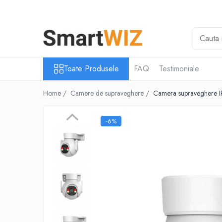
Toate Produsele
Intrerupatoare inteligente
Camere de supraveghere
Toate Produsele
FAQ
Testimoniale
Prize Inteligente
Alarme
Home /
Camere de supraveghere /
Camera supraveghere IP
Huburi Inteligente
Lumina Inteligenta
-6%
Panouri de control
Relee
Senzori Inteligenti
Sigurante Wi-Fi
Telecomenzi Inteligente
Termostate Wi-Fi