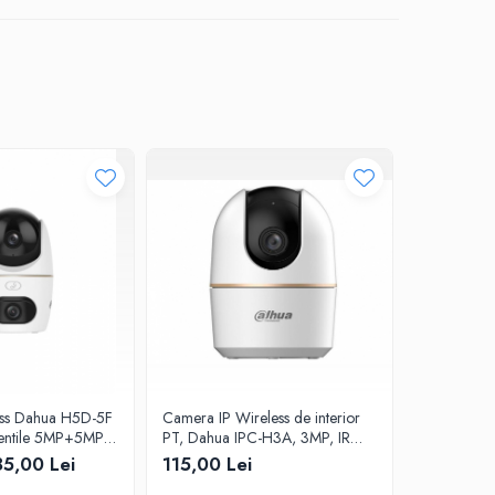
-24%
ess Dahua H5D-5F
Camera IP Wireless de interior
Camera su
lentile 5MP+5MP,
PT, Dahua IPC-H3A, 3MP, IR
Dahua , 2
 Alarma, Audio
10m, Wi-Fi6, microfon si
PoE, IP67
5,00 Lei
115,00 Lei
146,42 Lei
 Wi-Fi 6, IPC-H5D-
difuzor, slot MicroSD, detectie