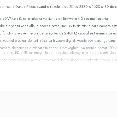
din seria Dahua Picco, avand o rezolutie de 2K cu 2880 × 1620 si 30 de cad
ria XVRxxxx-i3 care ruleaza versiunea de firmware 4.0 sau mai recenta.
le dispozitive se afla in aceeasi retea, inclusiv in situatia in care camera est
u functionare aveti nevoie de un router de 2.4GHZ capabil sa transmita pe unu
nsa zoomul efectuat de lentila fixa va fi zoom digital. Acesta poate ajunge pan
amera detecteaza o miscare in cadrul supravegheat, va porni automat LED-ul 
i aprins LED-ul IR, iar imaginile vor fi captate alb-negru tot pe o distanta de
iltrand obiectele irelevante si transmitand datele direct prin aplicatia mobila. 
ctarea unei intruziuni, aceasta declanseaza alarme sonore si luminoase si apoi
de locatia
DMSS si este disponibila gratuit pe magazinul Google Play si App Store.
ermite sa purtati convorbiri bidirectionale cu persoanele aflate in spatiul supr
rinte sau cadrul legal.
maginile local direct pe un card MicroSD cu o capacitate de pana la 256 GB.