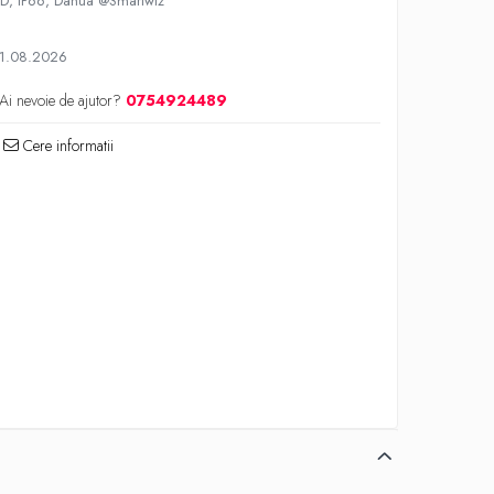
oSD, IP66, Dahua @Smartwiz
11.08.2026
Ai nevoie de ajutor?
0754924489
Cere informatii