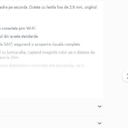
re pe secunda. Dotata cu lentila fixa de 2.8 mm, unghiul
e conectata prin Wi-Fi.
l din aceste standarde.
a la 360°, asigurand o acoperire vizuala completa.
cu lumina alba, captand imaginile color pe o distanta de
 pana la 30m.
Camera detecteaza si urmareste atat persoanele, cat si
 transmite instantaneu informatiile esentiale despre
avegheat.