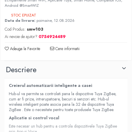
Echipamente Smart WiFi, Aplicatie Tuya, Smart Home, Compatibil iOS,
Android @SmartWIZ
STOC EPUIZAT
Data de livrare:
poimaine, 12.08.2026
Cod Produs:
smw103
Ai nevoie de ajutor?
0754924489
Adauga la Favorite
Cere informatii
Descriere
Creierul automatizarii inteligente a casei
Hub-ul va permite sa controlati pana la dispozitive Tuya ZigBee,
cum ar fi prize, intrerupatoare, becuri si senzori etc. Hub-ul
wireless inteligent poate asocia pana la 32 de dispozitive Tuya
ZigBee . Este o necesitate pentru toate produsele Tuya ZigBee.
Aplicatie si control vocal
Este necesar un hub pentru a controla dispozitivele Tuya ZigBee
prin App si Voce.