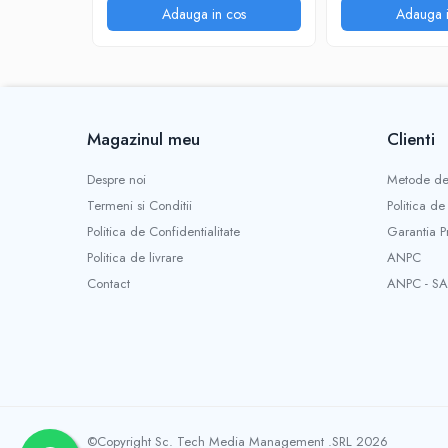
Colier de prindere inclu
distanta prin aplicatie, 19 melodii
Adauga in cos
Adauga i
disponibile, 4 trepte de
volum,150M Raza Actiune,
Alimentare 12V 1A - alim
Microfon bi
Deschide si inchide insta
Magazinul meu
Clienti
Presiune valva cu apa: 1
Despre noi
Metode de
Termeni si Conditii
Politica de
Politica de Confidentialitate
Garantia P
Forta:30-60kgF/Cm
Politica de livrare
ANPC
Contact
ANPC - SA
Index de protectie IP 33
Functioneaza cu Alexa,
Aplicatie: TuyaSmart sau
©Copyright Sc. Tech Media Management .SRL 2026