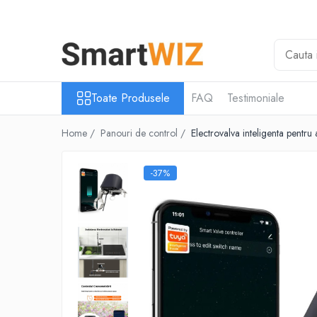
Toate Produsele
Intrerupatoare inteligente
Camere de supraveghere
Toate Produsele
FAQ
Testimoniale
Prize Inteligente
Alarme
Home /
Panouri de control /
Electrovalva inteligenta pentr
Huburi Inteligente
Lumina Inteligenta
-37%
Panouri de control
Relee
Senzori Inteligenti
Sigurante Wi-Fi
Telecomenzi Inteligente
Termostate Wi-Fi