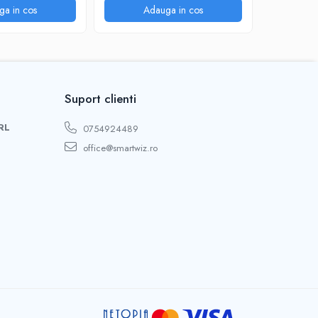
rime 70 (40x30),
ga in cos
Adauga in cos
A
 Amprenta, Cod,
 Interior
telefon
Suport clienti
RL
0754924489
office@smartwiz.ro