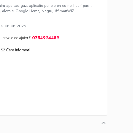
ntru apa sau gaz, aplicatie pe telefon cu notificari push,
ife, alexa si Google Home, Negru, @SmartWIZ
ne, 08.08.2026
i nevoie de ajutor?
0754924489
Cere informatii