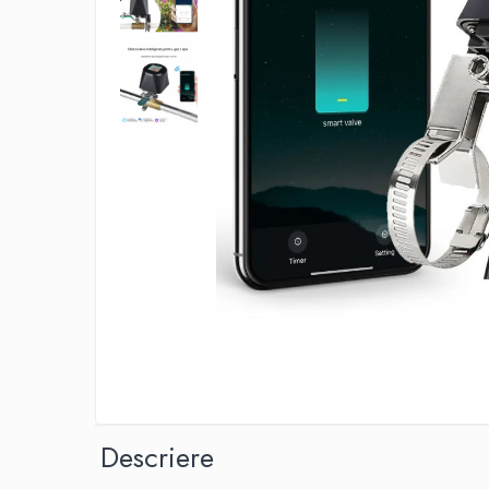
Distribui
pe
Descriere
Faceboo