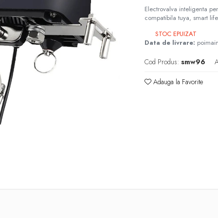
Electrovalva inteligenta pe
compatibila tuya, smart l
STOC EPUIZAT
Data de livrare:
poimai
Cod Produs:
smw96
A
Adauga la Favorite
e
k