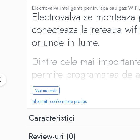
Electrovalva inteligenta pentru apa sau gaz WiFi,
Electrovalva se monteaza 
conecteaza la reteaua wif
oriunde in lume.
Dintre cele mai importante
permite programarea de act
meteo, astfel ca gradina 
Vezi mai mult
Informatii conformitate produs
Scenarii posibile :
Caracteristici
Pornire irigarie gazon / 
Review-uri
(0)