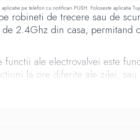
 aplicatie pe telefon cu notificari PUSH. Foloseste aplicatia Tu
pe robineti de trecere sau de scu
i de 2.4Ghz din casa, permitand co
 functii ale electrovalvei este fun
iuni la ore diferite ale zilei, sa
dsv va avea mereu apa.
gradina, in functie de conditiile 