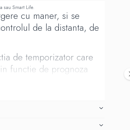
ya sau Smart Life.
rgere cu maner, si se
ntrolul de la distanta, de
ctia de temporizator care
u in functie de prognoza
meteo