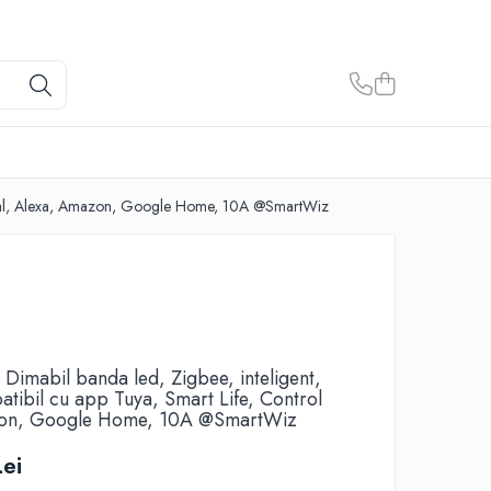
l vocal, Alexa, Amazon, Google Home, 10A @SmartWiz
 Dimabil banda led, Zigbee, inteligent,
tibil cu app Tuya, Smart Life, Control
zon, Google Home, 10A @SmartWiz
ei