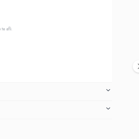
te afli.
. Cu functiile avansate de dimare si integrarea cu platforme