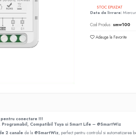
STOC EPUIZAT
Data de livrare:
Miercur
Cod Produs:
smw100
Adauga la Favorite
e
k
pentru conectare !!!
D, Programabil, Compatibil Tuya si Smart Life – @SmartWiz
de 2 canale
de la
@SmartWiz
, perfect pentru controlul si automatizarea be