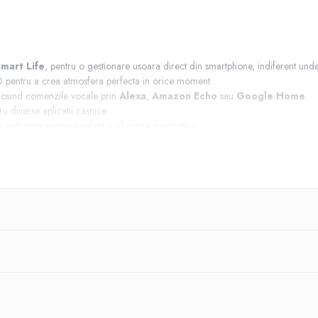
mart Life
, pentru o gestionare usoara direct din smartphone, indiferent unde 
D pentru a crea atmosfera perfecta in orice moment.
losind comenzile vocale prin
Alexa
,
Amazon Echo
sau
Google Home
.
ru diverse aplicatii casnice.
automate pentru confort si eficienta energetica.
tWiz?
i ofera performanta de top, fiind solutia ideala pentru automatizarea casei tale
 locuintei tale.
tru confort maxim!