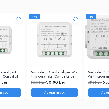
-17%
-4%
e inteligent
Mini Releu 1 Canal inteligent Wi-
Mini Releu 3 Ca
l, Compatibil
Fi, programabil, Compatibil cu
Wi-Fi, program
 Life, Control
app Tuya, Smart Life, Control
cu app Tuya, S
 Lei
30,00 Lei
65,
36,00 Lei
67,68 Lei
azon, Google
vocal, Alexa, Amazon, Google
vocal, Alexa,
rtWiz
Home, 10A @SmartWiz
Home, 10A @
n cos
Adauga in cos
Adau