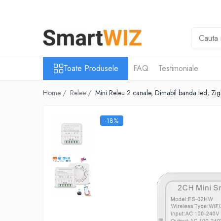
Toate Produsele
Intrerupatoare inteligente
Camere de supraveghere
Toate Produsele
FAQ
Testimoniale
Prize Inteligente
Alarme
Home /
Relee /
Mini Releu 2 canale, Dimabil banda led, Z
Huburi Inteligente
Lumina Inteligenta
-18%
Panouri de control
Relee
Senzori Inteligenti
Sigurante Wi-Fi
Telecomenzi Inteligente
Termostate Wi-Fi