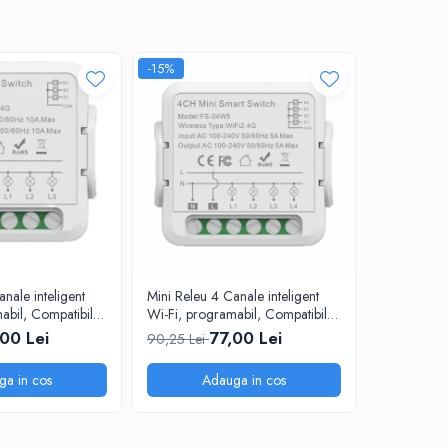
-15%
-14%
nale inteligent
Mini Releu 4 Canale inteligent
Releu Intel
abil, Compatibil
Wi-Fi, programabil, Compatibil
Monitorizar
mart Life, Control
cu app Tuya, Smart Life, Control
220V Tuya/
00 Lei
77,00 Lei
90,25 Lei
99,00 Lei
 Amazon, Google
vocal, Alexa, Amazon, Google
@SmartWi
SmartWiz
Home, 5A @SmartWiz
ga in cos
Adauga in cos
A