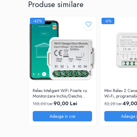
Produse similare
-42%
-6%
Releu Inteligent WiFi Poarta cu
Mini Releu 2 Canal
Monitorizare Inchis/Deschis
Wi-Fi, programabi
220V Tuya/SmartLife
cu app Tuya, Smart
90,00 Lei
49,00
155,00 Lei
52,25 Lei
@SmartWiz
vocal, Alexa, Am
Home, 10A @Sma
Adauga in cos
Adauga i