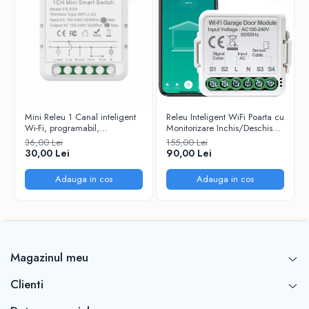
Mini Releu 1 Canal inteligent
Releu Inteligent WiFi Poarta cu
Wi-Fi, programabil,
Monitorizare Inchis/Deschis
Compatibil cu app Tuya,
220V Tuya/SmartLife
36,00 Lei
155,00 Lei
Smart Life, Control vocal,
@SmartWiz
30,00 Lei
90,00 Lei
Alexa, Amazon, Google
Home, 10A @SmartWiz
Adauga in cos
Adauga in cos
Magazinul meu
Clienti