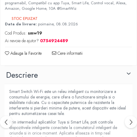
programabil, Compatibil cu app Tuya, Smart Life, Control vocal, Alexa,
Amazon, Google Home, 10A @SmartWiz
STOC EPUIZAT
Data de livrare:
poimaine, 08.08.2026
Cod Produs:
smw19
Ai nevoie de ajutor?
0754924489
Adauga la Favorite
Cere informatii
Descriere
Smart Switch Wi-Fi este un releu inteligent cu monitorizare a
consumului de energie, care ofera o functionare simpla si o
stabilitate ridicata. Cu o capacitate puternica de rezistenta la
interferente si pierderi minime de putere, acest dispozitiv este ideal
pentru automatizarea casei tale.
Prin intermediul aplicatiilor Tuya si Smart Life, poti controla
dispozitivele inteligente conectate la comutatorul inteligent de
oriunde si in orice moment. Aplicatia afiseaza in timp real