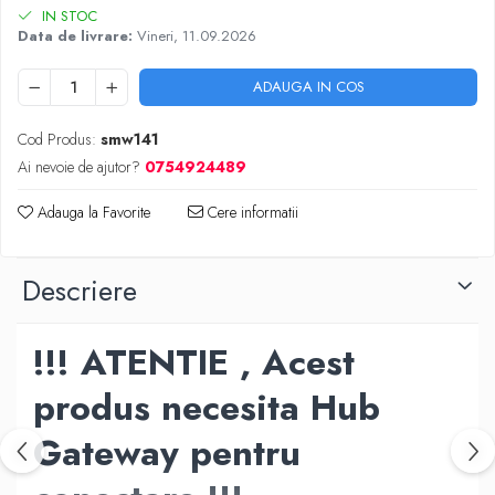
IN STOC
Data de livrare:
Vineri, 11.09.2026
ADAUGA IN COS
Cod Produs:
smw141
Ai nevoie de ajutor?
0754924489
Adauga la Favorite
Cere informatii
Descriere
!!! ATENTIE , Acest
produs necesita Hub
Gateway pentru