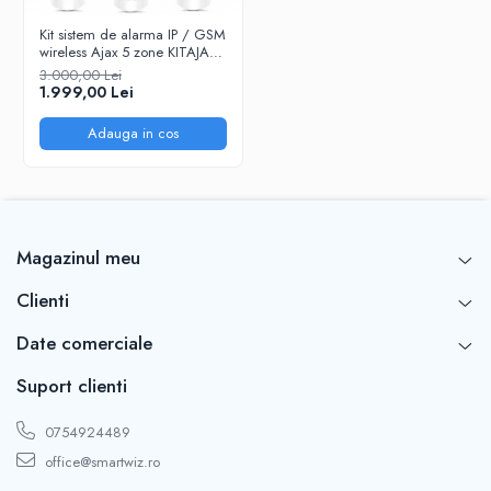
Kit sistem de alarma IP / GSM
wireless Ajax 5 zone KITAJAX5
@Smartwiz
3.000,00 Lei
1.999,00 Lei
Adauga in cos
Magazinul meu
Clienti
Date comerciale
Suport clienti
0754924489
office@smartwiz.ro