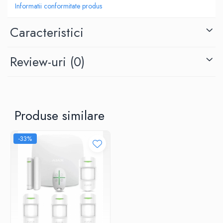
curentului electric. Acest aspect adauga un nivel suplimentar de
Informatii conformitate produs
fiabilitate si iti ofera pacea sufleteasca ca sistemul tau de securitate
va ramane activ chiar si in situatii de urgenta.
Caracteristici
Indiferent daca esti acasa sau plecat, sirena inteligenta Tuya WiFi te
va alerta imediat in cazul oricaror evenimente neasteptate,
asigurandu-te ca vei fi la curent cu orice potentiala amenintare.
Review-uri
(0)
Fiind compatibila cu alte dispozitive inteligente din gama SmartLife
, poti crea un sistem de securitate interconectat si complet
personalizat, care sa se potriveasca perfect nevoilor si preferintelor
tale.
Cu sirena inteligenta de interior Tuya WiFi, te vei bucura de o
protectie avansata si de un control total asupra sistemului tau de
Produse similare
securitate, oferindu-ti linistea si confortul de care ai nevoie in
locuinta ta.
-33%