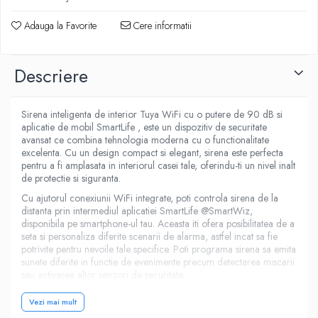
Adauga la Favorite
Cere informatii
Descriere
Sirena inteligenta de interior Tuya WiFi cu o putere de 90 dB si
aplicatie de mobil SmartLife , este un dispozitiv de securitate
avansat ce combina tehnologia moderna cu o functionalitate
excelenta. Cu un design compact si elegant, sirena este perfecta
pentru a fi amplasata in interiorul casei tale, oferindu-ti un nivel inalt
de protectie si siguranta.
Cu ajutorul conexiunii WiFi integrate, poti controla sirena de la
distanta prin intermediul aplicatiei SmartLife @SmartWiz,
disponibila pe smartphone-ul tau. Aceasta iti ofera posibilitatea de a
seta si personaliza diferite scenarii de alarma, astfel incat sa fie
potrivite pentru nevoile tale specifice. Poti programa sirena sa emita
sunete diferite in functie de evenimente precum detectarea miscarii
sau activarea altor senzori de securitate.
De asemenea, sirena este echipata cu acumulatori, ceea ce
Vezi mai mult
inseamna ca va functiona in continuare chiar si in cazul intreruperii