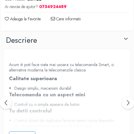
Ai nevoie de ajutor?
0754924489
Adauga la Favorite
Cere informatii
Descriere
Acum iti poti face viata mai usoara cu telecomanda Smart, o
alternativa moderna la telecomenzile clasice.
Calitate superioara
Design simplu, mecanism durabil
Telecomanda cu un aspect mini
Control cu o simpla apasare de buton
Tu detii controlul
Control direct din Aplicatia favorita pentru orice dispozitiv
din incapere echipat cu senzor IR (Infrarosu)
Programeaza pornirea/oprirea dispozitivelor, sau roaga