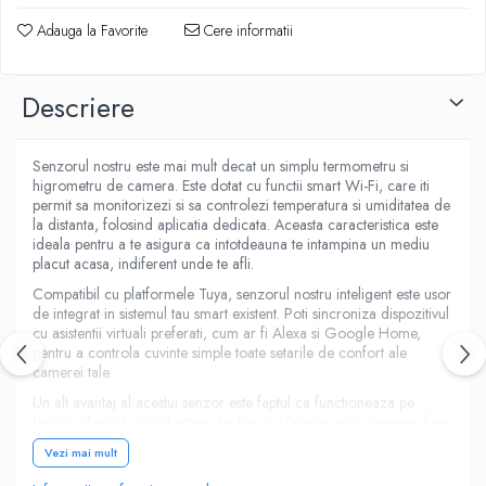
Adauga la Favorite
Cere informatii
Descriere
Senzorul nostru este mai mult decat un simplu termometru si
higrometru de camera. Este dotat cu functii smart Wi-Fi, care iti
permit sa monitorizezi si sa controlezi temperatura si umiditatea de
la distanta, folosind aplicatia dedicata. Aceasta caracteristica este
ideala pentru a te asigura ca intotdeauna te intampina un mediu
placut acasa, indiferent unde te afli.
Compatibil cu platformele Tuya, senzorul nostru inteligent este usor
de integrat in sistemul tau smart existent. Poti sincroniza dispozitivul
cu asistentii virtuali preferati, cum ar fi Alexa si Google Home,
pentru a controla cuvinte simple toate setarile de confort ale
camerei tale.
Un alt avantaj al acestui senzor este faptul ca functioneaza pe
baterii, oferindu-ti o libertate deplina in plasarea sa in camera, fara
a te limita la prize sau cabluri. Bateria durabila asigura o utilizare
Vezi mai mult
indelungata, fara grija intreruperilor.