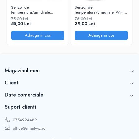
Senzor de
Senzor de
temperatura/umiditate,
temperatura/umiditate, WiFi
ZigBee, Compatibil cu
2.4G, Compatibil cu
75,00 Lei
76,00 Lei
Tuya/SmartLife/Alexa/Echo/Google
Tuya/SmartLife/Alexa/Echo/Google
55,00 Lei
39,00 Lei
Assistant, Alb @SmartWiz
Assistant, Alb @SmartWiz
Adauga in cos
Adauga in cos
Magazinul meu
Clienti
Date comerciale
Suport clienti
0754924489
office@smartwiz.ro